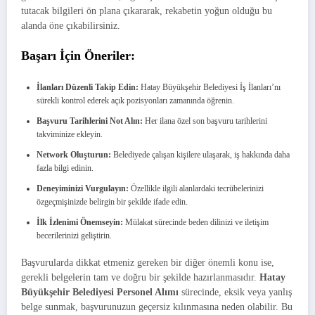
tutacak bilgileri ön plana çıkararak, rekabetin yoğun olduğu bu
alanda öne çıkabilirsiniz.
Başarı İçin Öneriler:
İlanları Düzenli Takip Edin:
Hatay Büyükşehir Belediyesi İş İlanları’nı
sürekli kontrol ederek açık pozisyonları zamanında öğrenin.
Başvuru Tarihlerini Not Alın:
Her ilana özel son başvuru tarihlerini
takviminize ekleyin.
Network Oluşturun:
Belediyede çalışan kişilere ulaşarak, iş hakkında daha
fazla bilgi edinin.
Deneyiminizi Vurgulayın:
Özellikle ilgili alanlardaki tecrübelerinizi
özgeçmişinizde belirgin bir şekilde ifade edin.
İlk İzlenimi Önemseyin:
Mülakat sürecinde beden dilinizi ve iletişim
becerilerinizi geliştirin.
Başvurularda dikkat etmeniz gereken bir diğer önemli konu ise,
gerekli belgelerin tam ve doğru bir şekilde hazırlanmasıdır.
Hatay
Büyükşehir Belediyesi Personel Alımı
sürecinde, eksik veya yanlış
belge sunmak, başvurunuzun geçersiz kılınmasına neden olabilir. Bu