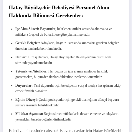
Hatay Büyükşehir Belediyesi Personel Alımı
Hakkında Bilinmesi Gerekenler:
İşe Alım Süreci:
Başvurular, belirlenen tarihler arasında alınmakta ve
mülakat süreçleri de bu tarihlere göre planlanmaktadır.
Gerekli Belgeler:
Adayların, başvuru sırasında sunmaları gereken belgeler
önceden ilanlarda belirtilmektedir.
İlanlar:
Tüm iş ilanları, Hatay Büyükşehir Belediyesi’nin resmi web
sitesinde yayınlanmaktadır.
Yetenek ve Nitelikler:
Her pozisyon için aranan nitelikler farklılık
göstermekte, bu yüzden ilanları dikkatlice incelemek önemlidir.
Duyurular:
Yeni duyurular için belediyenin sosyal medya hesaplarını takip
etmek faydalı olacaktır.
Eğitim Düzeyi:
Çeşitli pozisyonlar için gerekli olan eğitim düzeyi başvuru
şartları arasında belirtilmektedir.
Mülakat Aşaması:
Seçim süreci mülakatlarla devam etmekte ve adayların
yetenekleri burada değerlendirilmektedir.
Belediye bünyesinde çalışmak isteyen adaylar için Hatay Büyükşehir