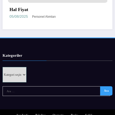
Kategoriler
Kategoriler
Ana Sayfa
Belediye
Otomotiv
Banka
Sağlık
Hakkımızda
İletişim
Künye
NewsBlogger - Magazine & Blog
WordPress
Tema 2026 | Powered By
SpiceThemes