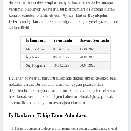
dışında, iş ilanı takip grupları ve iş bulma siteleri de bu süreçte
yardımcı olabiliyor. Adayların bu platformları da düzenli olarak
kontrol etmeleri önerilmektedir. Ayrıca,
Hatay Büyükşehir
Belediyesi İş İlanları
hakkında bilgi almak için yerel gazeteler de
takip edilebilir.
İş İlanı Türü
Yayın Tarihi
Başvuru Son Tarihi
Memur Alımı
01.04.2025
15.04.2025
İşçi Alımı
05.04.2025
20.04.2025
Staj Programı
10.04.2025
30.04.2025
İlgilenen adayların, başvuru sürecinde dikkat etmesi gereken bazı
noktalar vardır. Bu noktalar arasında, uygun pozisyonları
değerlendirmek, başvuru tarihlerini izlemek ve belgeleri eksiksiz
hazırlamak yer almaktadır. İşten haberdar olmak için yapılacak
sistematik takip, adayların avantajına olacaktır.
İş İlanlarını Takip Etme Adımları:
Hatay Büyükşehir Belediyesi’nin resmi web sitesini düzenli olarak ziyaret