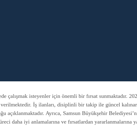
 çalışmak isteyenler için önemli bir fırsat sunmaktadır. 2025
ar verilmektedir. İş ilanları, disiplinli bir takip ile güncel ka
duğu açıklanmaktadır. Ayrıca, Samsun Büyükşehir Belediyesi’ni
süreci daha iyi anlamalarına ve fırsatlardan yararlanmalarına y