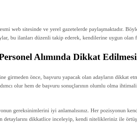
resmi web sitesinde ve yerel gazetelerde paylaşmaktadır. Böyl
ar, bu ilanları düzenli takip ederek, kendilerine uygun olan fır
Personel Alımında Dikkat Edilmesi
ne girmeden önce, başvuru yapacak olan adayların dikkat etm
ımcı olur hem de başvuru sonuçlarının olumlu olma ihtimalini a
un gereksinimlerini iyi anlamalısınız. Her pozisyonun kendin
etaylarını dikkatlice inceleyip, kendi nitelikleriniz ile ört