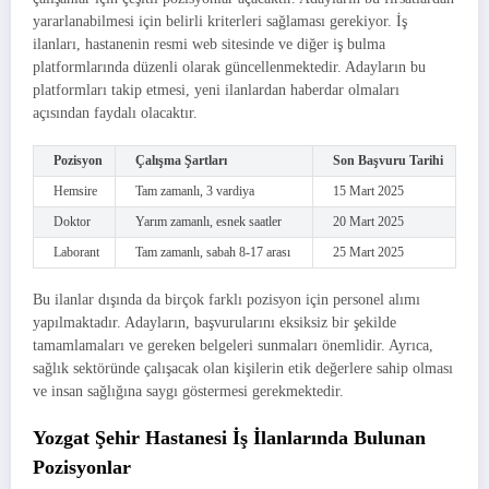
yararlanabilmesi için belirli kriterleri sağlaması gerekiyor. İş
ilanları, hastanenin resmi web sitesinde ve diğer iş bulma
platformlarında düzenli olarak güncellenmektedir. Adayların bu
platformları takip etmesi, yeni ilanlardan haberdar olmaları
açısından faydalı olacaktır.
Pozisyon
Çalışma Şartları
Son Başvuru Tarihi
Hemsire
Tam zamanlı, 3 vardiya
15 Mart 2025
Doktor
Yarım zamanlı, esnek saatler
20 Mart 2025
Laborant
Tam zamanlı, sabah 8-17 arası
25 Mart 2025
Bu ilanlar dışında da birçok farklı pozisyon için personel alımı
yapılmaktadır. Adayların, başvurularını eksiksiz bir şekilde
tamamlamaları ve gereken belgeleri sunmaları önemlidir. Ayrıca,
sağlık sektöründe çalışacak olan kişilerin etik değerlere sahip olması
ve insan sağlığına saygı göstermesi gerekmektedir.
Yozgat Şehir Hastanesi İş İlanlarında Bulunan
Pozisyonlar