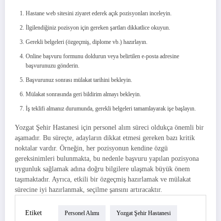
Hastane web sitesini ziyaret ederek açık pozisyonları inceleyin.
İlgilendiğiniz pozisyon için gereken şartları dikkatlice okuyun.
Gerekli belgeleri (özgeçmiş, diplome vb.) hazırlayın.
Online başvuru formunu doldurun veya belirtilen e-posta adresine
başvurunuzu gönderin.
Başvurunuz sonrası mülakat tarihini bekleyin.
Mülakat sonrasında geri bildirim almayı bekleyin.
İş teklifi almanız durumunda, gerekli belgeleri tamamlayarak işe başlayın.
Yozgat Şehir Hastanesi için personel alım süreci oldukça önemli bir
aşamadır. Bu süreçte, adayların dikkat etmesi gereken bazı kritik
noktalar vardır. Örneğin, her pozisyonun kendine özgü
gereksinimleri bulunmakta, bu nedenle başvuru yapılan pozisyona
uygunluk sağlamak adına doğru bilgilere ulaşmak büyük önem
taşımaktadır. Ayrıca, etkili bir özgeçmiş hazırlamak ve mülakat
sürecine iyi hazırlanmak, seçilme şansını artıracaktır.
Etiket
Personel Alımı
Yozgat Şehir Hastanesi