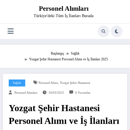
İçeriğe
Personel Alımları
atla
Türkiye'deki Tüm İş İlanları Burada
Başlangıç
Sağlık
Yozgat Şehir Hastanesi Personel Alımı ve İş İlanları 2025
,
Sağlık
Personel Alımı
Yozgat Şehir Hastanesi
Personel Alımları
16/03/2025
0 Yorumlar
Yozgat Şehir Hastanesi
Personel Alımı ve İş İlanları