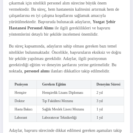
çıkarmak için nitelikli personel alım sürecine büyük önem
vermektedir. Bu süreç, hem hastanenin kalitesini artırmak hem de
çalışanlarına en iyi çalışma koşullarını sağlamak amacıyla
yürütülmektedir. Başvuruda bulunacak adayların,
Yozgat Şehir
Hastanesi Personel Alımı
ile ilgili gereklilikleri ve başvuru
yöntemlerini detaylı bir şekilde incelemesi önemlidir.
Bu süreç kapsamında, adayların sahip olması gereken bazı temel
nitelikler bulunmaktadır. Öncelikle, başvuruların eksiksiz ve doğru
bir şekilde yapılması gereklidir. Adaylar, ilgili pozisyonun
gerektirdiği eğitim ve deneyim şartlarını yerine getirmelidir. Bu
noktada,
personel alımı
ilanları dikkatlice takip edilmelidir.
Pozisyon
Gereken Eğitim
Deneyim Süresi
Hemşire
Hemşirelik Lisans Diploması
2 yıl
Doktor
Tıp Fakültesi Mezunu
3 yıl
Hasta Bakıcı
Sağlık Meslek Lisesi Mezunu
1 yıl
Laborant
Laboratuvar Teknikerliği
1 yıl
Adaylar, başvuru sürecinde dikkat edilmesi gereken aşamaları takip