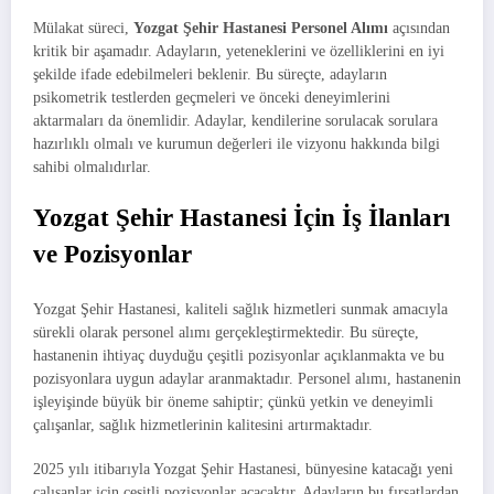
Mülakat süreci,
Yozgat Şehir Hastanesi Personel Alımı
açısından
kritik bir aşamadır. Adayların, yeteneklerini ve özelliklerini en iyi
şekilde ifade edebilmeleri beklenir. Bu süreçte, adayların
psikometrik testlerden geçmeleri ve önceki deneyimlerini
aktarmaları da önemlidir. Adaylar, kendilerine sorulacak sorulara
hazırlıklı olmalı ve kurumun değerleri ile vizyonu hakkında bilgi
sahibi olmalıdırlar.
Yozgat Şehir Hastanesi İçin İş İlanları
ve Pozisyonlar
Yozgat Şehir Hastanesi, kaliteli sağlık hizmetleri sunmak amacıyla
sürekli olarak personel alımı gerçekleştirmektedir. Bu süreçte,
hastanenin ihtiyaç duyduğu çeşitli pozisyonlar açıklanmakta ve bu
pozisyonlara uygun adaylar aranmaktadır. Personel alımı, hastanenin
işleyişinde büyük bir öneme sahiptir; çünkü yetkin ve deneyimli
çalışanlar, sağlık hizmetlerinin kalitesini artırmaktadır.
2025 yılı itibarıyla Yozgat Şehir Hastanesi, bünyesine katacağı yeni
çalışanlar için çeşitli pozisyonlar açacaktır. Adayların bu fırsatlardan