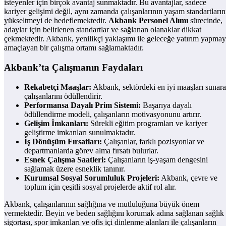
isteyenler için birçok avantaj sunmaktadır. Bu avantajlar, sadece
kariyer gelişimi değil, aynı zamanda çalışanlarının yaşam standartların
yükseltmeyi de hedeflemektedir.
Akbank Personel Alımı
sürecinde,
adaylar için belirlenen standartlar ve sağlanan olanaklar dikkat
çekmektedir. Akbank, yenilikçi yaklaşımı ile geleceğe yatırım yapmay
amaçlayan bir çalışma ortamı sağlamaktadır.
Akbank’ta Çalışmanın Faydaları
Rekabetçi Maaşlar:
Akbank, sektördeki en iyi maaşları sunar
çalışanlarını ödüllendirir.
Performansa Dayalı Prim Sistemi:
Başarıya dayalı
ödüllendirme modeli, çalışanların motivasyonunu artırır.
Gelişim İmkanları:
Sürekli eğitim programları ve kariyer
geliştirme imkanları sunulmaktadır.
İş Dönüşüm Fırsatları:
Çalışanlar, farklı pozisyonlar ve
departmanlarda görev alma fırsatı bulurlar.
Esnek Çalışma Saatleri:
Çalışanların iş-yaşam dengesini
sağlamak üzere esneklik tanınır.
Kurumsal Sosyal Sorumluluk Projeleri:
Akbank, çevre ve
toplum için çeşitli sosyal projelerde aktif rol alır.
Akbank, çalışanlarının sağlığına ve mutluluğuna büyük önem
vermektedir. Beyin ve beden sağlığını korumak adına sağlanan sağlık
sigortası, spor imkanları ve ofis içi dinlenme alanları ile çalışanların