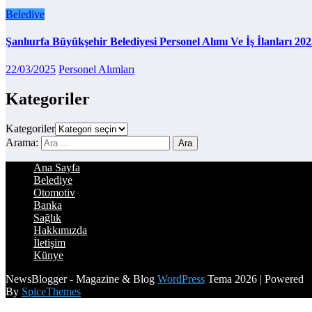
Belediye
Şanlıurfa Büyükşehir Belediyesi Personel Alımı Ve İş İlanları 20
22/03/2025
Personel Alımları
Kategoriler
Kategoriler
Arama:
Ana Sayfa
Belediye
Otomotiv
Banka
Sağlık
Hakkımızda
İletişim
Künye
NewsBlogger - Magazine & Blog
WordPress
Tema 2026 | Powered
By
SpiceThemes