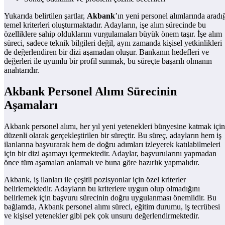
Yukarıda belirtilen şartlar,
Akbank
’ın yeni personel alımlarında aradı
temel kriterleri oluşturmaktadır. Adayların, işe alım sürecinde bu
özelliklere sahip olduklarını vurgulamaları büyük önem taşır. İşe alım
süreci, sadece teknik bilgileri değil, aynı zamanda kişisel yetkinlikleri
de değerlendiren bir dizi aşamadan oluşur. Bankanın hedefleri ve
değerleri ile uyumlu bir profil sunmak, bu süreçte başarılı olmanın
anahtarıdır.
Akbank Personel Alımı Sürecinin
Aşamaları
Akbank personel alımı, her yıl yeni yetenekleri bünyesine katmak için
düzenli olarak gerçekleştirilen bir süreçtir. Bu süreç, adayların hem iş
ilanlarına başvurarak hem de doğru adımları izleyerek katılabilmeleri
için bir dizi aşamayı içermektedir. Adaylar, başvurularını yapmadan
önce tüm aşamaları anlamalı ve buna göre hazırlık yapmalıdır.
Akbank, iş ilanları ile çeşitli pozisyonlar için özel kriterler
belirlemektedir. Adayların bu kriterlere uygun olup olmadığını
belirlemek için başvuru sürecinin doğru uygulanması önemlidir. Bu
bağlamda, Akbank personel alımı süreci, eğitim durumu, iş tecrübesi
ve kişisel yetenekler gibi pek çok unsuru değerlendirmektedir.