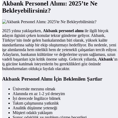
Akbank Personel Alımı: 2025’te Ne
Bekleyebilirsiniz?
2025 yılına yaklaşırken,
Akbank personel alımı
ile ilgili birçok
adayın ilgisini çeken konular tekrar gündeme geliyor. Akbank,
Türkiye’nin önde gelen bankalarından biri olarak, yüksek kalite
standartlarına sahip bir ekip oluşturmayı hedefliyor. Bu nedenle, yeni
işe alımlarında hem nitelikli hem de yetenekli çalışanları tercih ediyor.
Adayların, bankanın kültürüne ve değerlerine uyum sağlaması, uzun
vadeli başarıları için kritik öneme sahip. Gelecek yıllarda,
Akbank
’ın
iş gücüne katılmak isteyenlerin bu gereklilikleri göz önünde
bulundurmaları oldukça faydalı olacaktır.
Akbank Personel Alımı İçin Beklenilen Şartlar
Üniversite mezunu olmak
Alanında en az 1-2 yıl deneyim
İyi derecede İngilizce bilmek
Takım çalışmasına yatkınlık
Analitik düşünme yeteneği
Müşteri odaklı yaklaşım
Sonuç odaklılık ve problem çözme becerileri