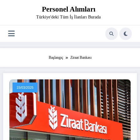
İçeriğe
Personel Alımları
atla
Türkiye'deki Tüm İş İlanları Burada
Başlangıç
Ziraat Bankası
15/03/2025