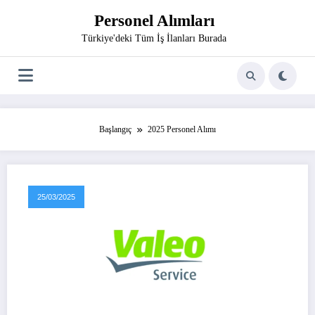
İçeriğe
Personel Alımları
atla
Türkiye'deki Tüm İş İlanları Burada
Başlangıç
2025 Personel Alımı
25/03/2025