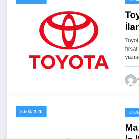
Toy
İla
Toyot
fırsat
yazı
P
23/03/2025
OTOM
Man