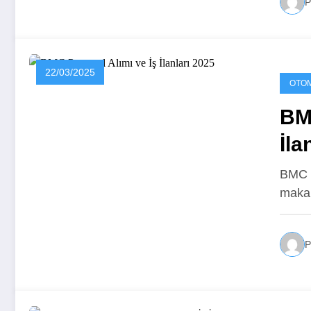
P
22/03/2025
OTOM
BMC
İla
BMC P
makal
P