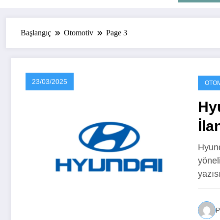
Başlangıç
Otomotiv
Page 3
23/03/2025
OTOM
Hyu
İla
Hyund
yönel
yazıs
P