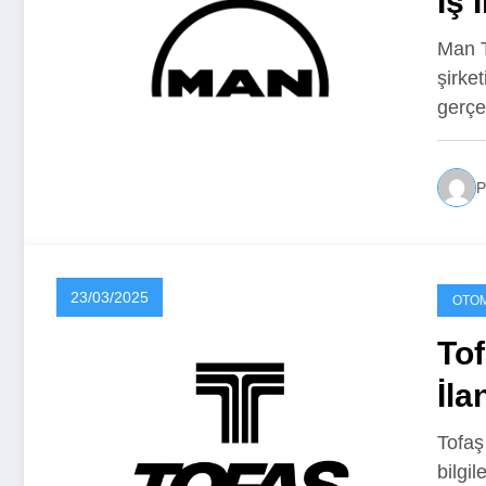
İş 
Man T
şirket
gerçek
P
23/03/2025
OTOM
Tof
İla
Tofaş
bilgi