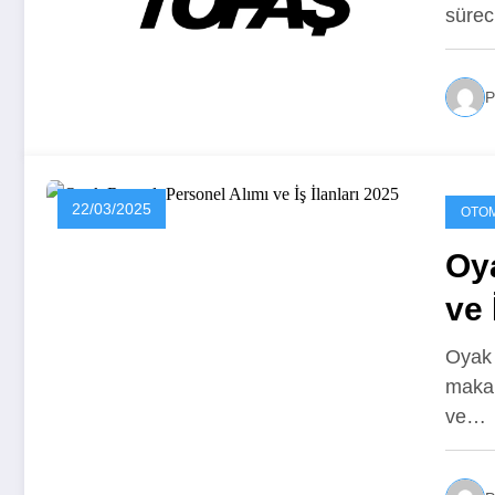
süre
P
22/03/2025
OTOM
Oy
ve 
Oyak 
makal
ve…