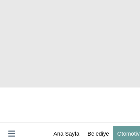
İçeriğe
atla
Ana Sayfa
Belediye
Otomotiv