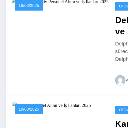
18/03/2025
OTOM
Del
ve 
Delph
sürec
Delp
P
18/03/2025
OTOM
Kar