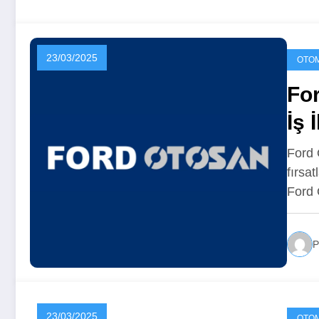
23/03/2025
OTOM
For
İş 
Ford 
fırsa
Ford
P
23/03/2025
OTOM